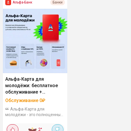
Альфа-Банк
Банки
Альфа-Карта для
молодёжи: бесплатное
обслуживание +
суперкэшбэк до 100%
Обслуживание 0₽
Альфа-Карта для
молодёжи - это полноценный
финансовый инструмент,
доступный с 14 лет, с
2
°