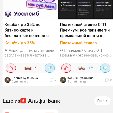
Кешбэк до 35% по
Платежный стикер ОТП
бизнес-карте и
Премиум: все привилегии
бесплатные переводы
премиальной карты в
физлицам в Уралсибе
компактном формате
Кешбэк до 35%
Платежный стикер
Акция для тех, кто активно
Платежный стикер ОТП
расплачивается картой в
Премиум - это инновационное
закупках и делает переводы
решение, которое объединяет
физлицам. Условия просты и
все преимущества
1
°
-37
°
прозрачны: Кешбэк до 35% за
премиальной дебетовой
покупки на маркетплейсах и...
карты в компактном формате
Ксения Буланкина
Ксения Буланкина
для бесконтактной...
0
0
2 дня назад
5 дней назад
Альфа-Банк
Ещё из
Ещё