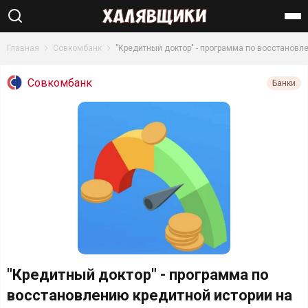
Найти
Главная
Совкомбанк
"Кредитный доктор" - программа по восстановл
Совкомбанк
Банки
"Кредитный доктор" - программа по
восстановлению кредитной истории на