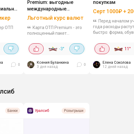
Premium: выгодные
покупкам
миальной
международные
Серт 1000₽ + 2
тном
переводы и максимум
икер
Льготный курс валют
Перед началом у
привилегий
года расходы расту
ер ОТП
Карта ОТП Premium - это
быстро: форма, обув
полноценный пакет
канцелярия, учебны
шение,
привилегий, позволяющий
принадлежности.
т все
существенно экономить на
-3
°
11
°
Превратите подгото
миальной
валютных операциях и
школе в праздник:
получать максимум выгоды
Оформите...
те для
от повседневных покупок.
на
Ксения Буланкина
Елена Соколова
0
0
3 дня назад
12 дней назад
Как...
лсиб
Уралсиб
Банки
Розыгрыши