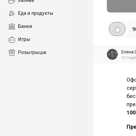
Халява
Еда и продукты
Банки
Игры
Елена 
Розыгрыши
10
подп
Офо
сер
бес
пре
10
Пр