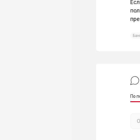
Есл
пол
пре
Бан
По п