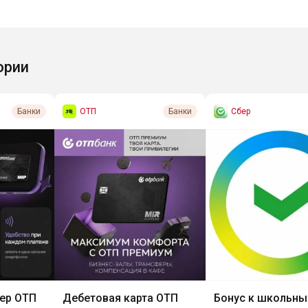
ории
ОТП
Сбер
Банки
Банки
ер ОТП
Дебетовая карта ОТП
Бонус к школьн