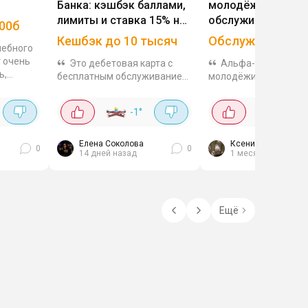
Банка: кэшбэк баллами,
молодёжи: беспла
лимиты и ставка 15% на
обслуживание +
000б
Сейве
суперкэшбэк до 1
Кешбэк до 10 тысяч
Обслуживание 0
чебного
т очень
Это дебетовая карта с
Альфа-Карта для
ь,
бесплатным обслуживанием.
молодёжи - это
е
А ещё она полезный вариант
полноценный финан
для тех, кто активно
инструмент, доступны
-1
°
2
°
вку к
пользуется экосистемой
лет, с бесплатным
Яндекса. Можно начать
обслуживанием и
пользоваться...
прозрачными условия
Елена Соколова
Ксения Буланкина
0
0
14 дней назад
1 месяц назад
оформить Альфа-Карт
Ещё