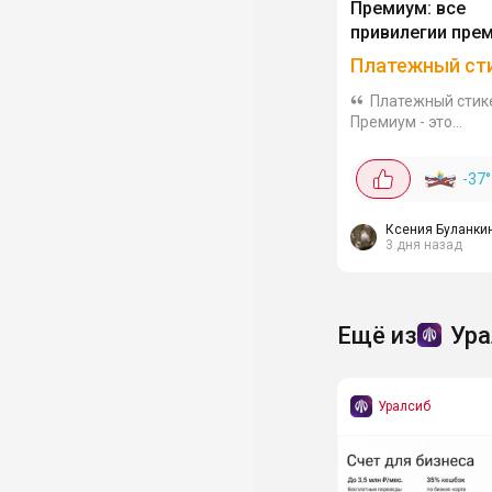
Премиум: все
привилегии пре
карты в компак
Платежный ст
формате
Платежный стик
Премиум - это
инновационное ре
которое объединяе
-37
°
преимущества пре
дебетовой карты в
компактном форма
Ксения Буланки
3 дня назад
бесконтактной...
Ещё из
Ура
Уралсиб