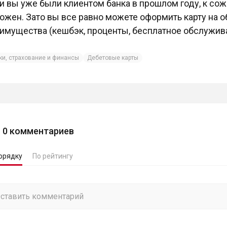
и вы уже были клиентом банка в прошлом году, к сож
ожен. Зато вы все равно можете оформить карту на 
имущества (кешбэк, проценты, бесплатное обслужив
ки, страхование и финансы
Дебетовые карты
0
комментариев
орядку
По рейтингу