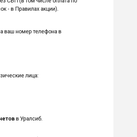
з СБП (в том числе оплата по
к - в Правилах акции).
а ваш номер телефона в
зические лица:
счетов
в Уралсиб.