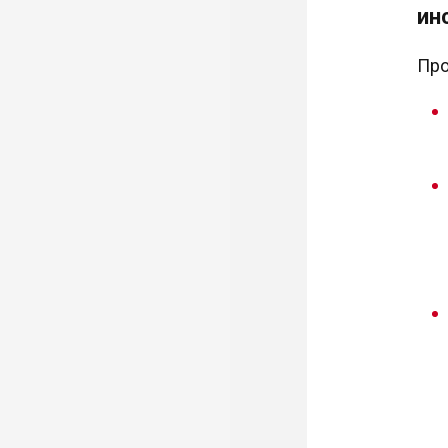
ин
Про