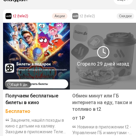
t2 (tele2)
t2 (tele2)
Акции
Скидки
Сгорело
29 дней назад
Ещё
6 дн.
Получаем бесплатные
Обмен минут или ГБ
билеты в кино
интернета на еду, такси и
топливо в t2
Бесплатно
от 1₽
Зацените, нашёл походы в
кино с детьми на халяву.
Новинки в приложении t2 -
Заходим в приложение Теле2
Управление ГБ и минутами -