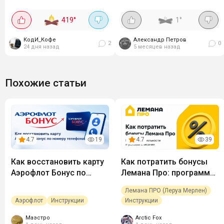
в раздел "Больше" -> "Кино".
Обменять. У меня раньше был
Проверяем, есть ли такие
только раздел Устройства,
419
°
1
°
предложения. Можно...
теперь выбор побольше куда
деть свои 9989 минут🔥
КодИ_Кофе
Александр Петров
Конееееечно...
2
0
24 дня назад
5 месяцев назад
Похожие статьи
4.7
19
4.7
39
Как восстановить карту
Как потратить бонусы
Аэрофлот Бонус по
Лемана Про: программа
номеру телефона
лояльности и условия
Лемана ПРО (Леруа Мерлен)
списания
Аэрофлот
Инструкции
Инструкции
Маэстро
Arctic Fox