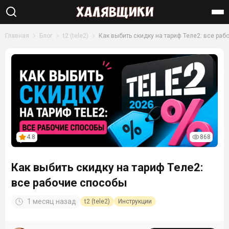
Найти
Главная
Блог
t2 (tele2)
Как выбить скидку на тариф Теле2: все ра
4.8
868
Как выбить скидку на тариф Теле2:
все рабочие способы
1 месяц назад
t2 (tele2)
Инструкции