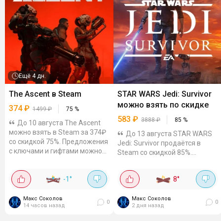
Ещё
4 дн.
The Ascent в Steam
STAR WARS Jedi: Survivor
можно взять по скидке
374
₽
1499
₽
75
%
583
₽
3888
₽
85
%
До 10 августа The Ascent
можно взять в Steam за 374₽
До 13 августа STAR WARS
со скидкой 75%. Предложения
Jedi: Survivor продаётся в
с ключами и гифтами можно
Steam со скидкой 85%.
отдельно проверить на Plati и
Например, на КЗ-акке цена
GGSEL. Киберпанковая экшен-
3449₸ (~583₽). Гифты можно
-1
°
8
°
RPG про мир, где...
посмотреть на Plati и GGSEL.
Сюжетный одиночный экшен
Макс Соколов
от третьего...
Макс Соколов
0
0
14 часов назад
2 дня назад