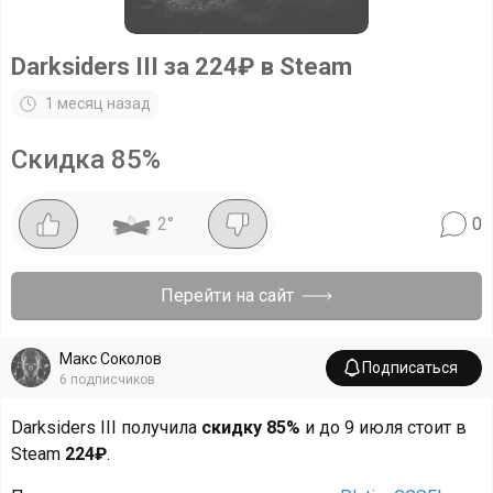
Darksiders III за 224₽ в Steam
1 месяц назад
Скидка
85
%
2
°
0
Перейти на сайт
Макс Соколов
Подписаться
6
подписчиков
Darksiders III получила
скидку 85%
и до 9 июля стоит в
Steam
224₽
.