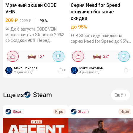
Мрачный экшен CODE
Серия Need for Speed
VEIN
получила большие
скидки
209
₽
2099
₽
90
%
до 95%
До 6 августа CODE VEIN
можно взять в Steam за 209₽
В Steam идут скидки на
со скидкой 90%. Перед
серию Need for Speed до 95%
покупкой есть демоверсия.
до 13 августа. Например, на
Ключи и гифты можно
КЗ-акке: Need for Speed
12
°
32
°
посмотреть на Plati и GGSEL.
Unbound можно взять за
Мрачный экшен про
1609₸ (~270₽). Скидка - 93%.
бессмертных в...
Макс Соколов
Макс Соколов
Need for Speed Heat тоже
0
0
2 дня назад
4 дня назад
продаётся - сейчас цена...
Steam
Ещё из
Ещё
Steam
Steam
Игры
Игры