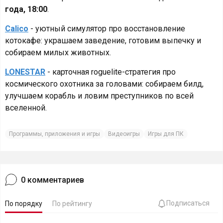
года, 18:00
.
Calico
- уютный симулятор про восстановление
котокафе: украшаем заведение, готовим выпечку и
собираем милых животных.
LONESTAR
- карточная roguelite-стратегия про
космического охотника за головами: собираем билд,
улучшаем корабль и ловим преступников по всей
вселенной.
Программы, приложения и игры
Видеоигры
Игры для ПК
0
комментариев
Подписаться
По порядку
По рейтингу