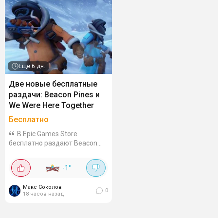
Ещё
6 дн.
Две новые бесплатные
раздачи: Beacon Pines и
We Were Here Together
Бесплатно
В Epic Games Store
бесплатно раздают Beacon
Pines и We Were Here Together.
Обе игры можно навсегда
-1
°
добавить в библиотеку до 13
августа, 17:00. Beacon Pines -
Макс Соколов
милое и жутковатое
0
18 часов назад
сюжетное приключение...