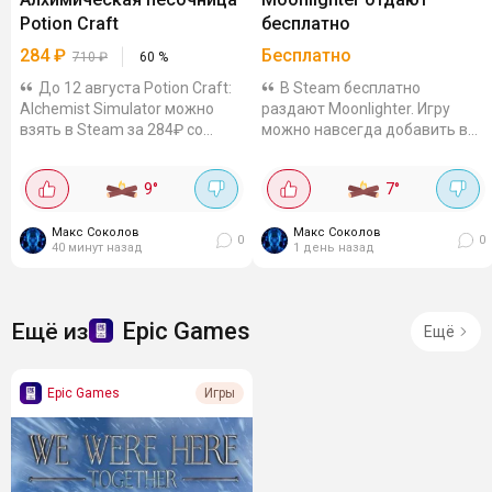
Potion Craft
бесплатно
284
₽
Бесплатно
710
₽
60
%
До 12 августа Potion Craft:
В Steam бесплатно
Alchemist Simulator можно
раздают Moonlighter. Игру
взять в Steam за 284₽ со
можно навсегда добавить в
скидкой 60%. Ключи и гифты
библиотеку до 9 августа,
можно посмотреть на Plati и
20:00. Action-RPG с
9
°
7
°
GGSEL. Алхимическая
элементами roguelite про
песочница с визуальным
Уилла - торговца, который
стилем под...
Макс Соколов
мечтает стать...
Макс Соколов
0
0
40 минут назад
1 день назад
Epic Games
Ещё из
Ещё
Epic Games
Игры