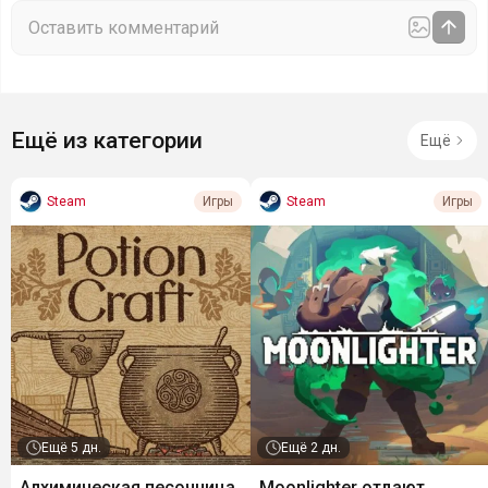
Ещё из категории
Ещё
Steam
Steam
Игры
Игры
Ещё
5 дн.
Ещё
2 дн.
Алхимическая песочница
Moonlighter отдают