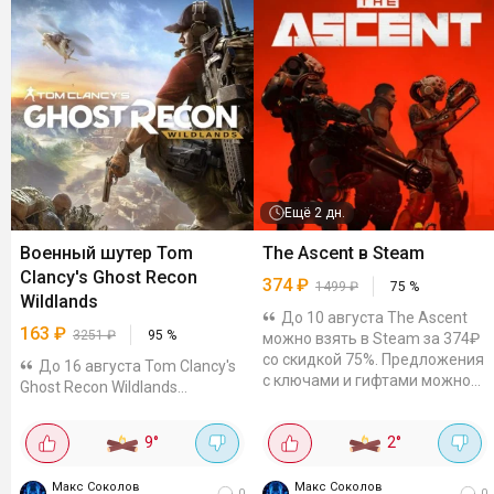
Ещё
2 дн.
Военный шутер Tom
The Ascent в Steam
Clancy's Ghost Recon
374
₽
1499
₽
75
%
Wildlands
До 10 августа The Ascent
163
₽
3251
₽
95
%
можно взять в Steam за 374₽
со скидкой 75%. Предложения
До 16 августа Tom Clancy's
с ключами и гифтами можно
Ghost Recon Wildlands
отдельно проверить на Plati и
продаётся в Steam со скидкой
GGSEL. Киберпанковая экшен-
95%. Например, на КЗ-акке
9
°
2
°
RPG про мир, где...
игра стоит 925₸ (~163₽).
Гифты можно посмотреть на
Макс Соколов
Макс Соколов
Plati и GGSEL. Военный шутер в
0
0