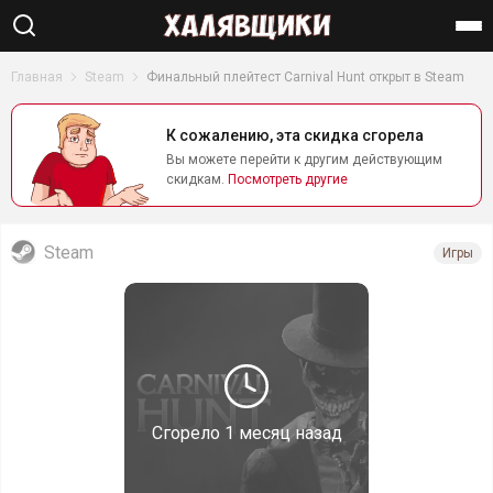
Найти
Главная
Steam
Финальный плейтест Carnival Hunt открыт в Steam
К сожалению, эта скидка сгорела
Вы можете перейти к другим действующим
скидкам.
Посмотреть другие
Steam
Игры
Сгорело
1 месяц назад