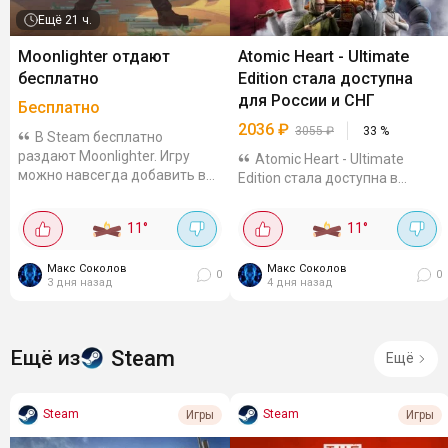
Ещё
21 ч.
Moonlighter отдают
Atomic Heart - Ultimate
бесплатно
Edition стала доступна
для России и СНГ
Бесплатно
2036
₽
3055
₽
33
%
В Steam бесплатно
раздают Moonlighter. Игру
Atomic Heart - Ultimate
можно навсегда добавить в
Edition стала доступна в
библиотеку до 9 августа,
Steam для России и стран СНГ.
20:00. Action-RPG с
Сейчас на издание действует
11
°
11
°
элементами roguelite про
скидка 60%, цена - 2036,40₽. В
Уилла - торговца, который
комплект входят основная
мечтает стать...
Макс Соколов
Макс Соколов
игра Atomic Heart, Atomic
0
0
3 дня назад
4 дня назад
Pass,...
Steam
Ещё из
Ещё
Steam
Steam
Игры
Игры