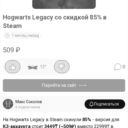
Hogwarts Legacy со скидкой 85% в
Steam
1 месяц назад
509
₽
13
°
0
Перейти на сайт
Макс Соколов
Подписаться
6
подписчиков
На Hogwarts Legacy в Steam скинули
85%
- версия для
КЗ-аккаунта
стоит
3449₸ (~509₽)
вместо 22999₸ в