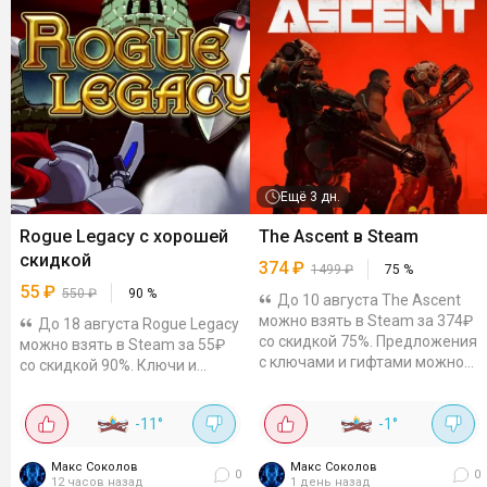
Ещё
3 дн.
Rogue Legacy с хорошей
The Ascent в Steam
скидкой
374
₽
1499
₽
75
%
55
₽
550
₽
90
%
До 10 августа The Ascent
можно взять в Steam за 374₽
До 18 августа Rogue Legacy
со скидкой 75%. Предложения
можно взять в Steam за 55₽
с ключами и гифтами можно
со скидкой 90%. Ключи и
отдельно проверить на Plati и
гифты можно посмотреть на
GGSEL. Киберпанковая экшен-
Plati и GGSEL. Сложный
-11
°
-1
°
RPG про мир, где...
рогалайт, где после смерти
героя забег продолжает его...
Макс Соколов
Макс Соколов
0
0
12 часов назад
1 день назад