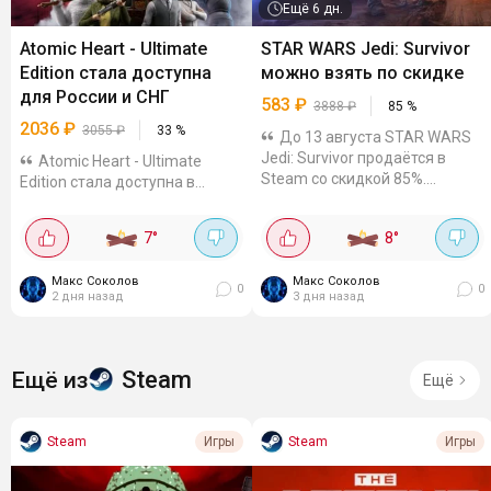
Ещё
6 дн.
Atomic Heart - Ultimate
STAR WARS Jedi: Survivor
Edition стала доступна
можно взять по скидке
для России и СНГ
583
₽
3888
₽
85
%
2036
₽
3055
₽
33
%
До 13 августа STAR WARS
Jedi: Survivor продаётся в
Atomic Heart - Ultimate
Steam со скидкой 85%.
Edition стала доступна в
Например, на КЗ-акке цена
Steam для России и стран СНГ.
3449₸ (~583₽). Гифты можно
Сейчас на издание действует
7
°
8
°
посмотреть на Plati и GGSEL.
скидка 60%, цена - 2036,40₽. В
Сюжетный одиночный экшен
комплект входят основная
Макс Соколов
от третьего...
Макс Соколов
игра Atomic Heart, Atomic
0
0
2 дня назад
3 дня назад
Pass,...
Steam
Ещё из
Ещё
Steam
Steam
Игры
Игры