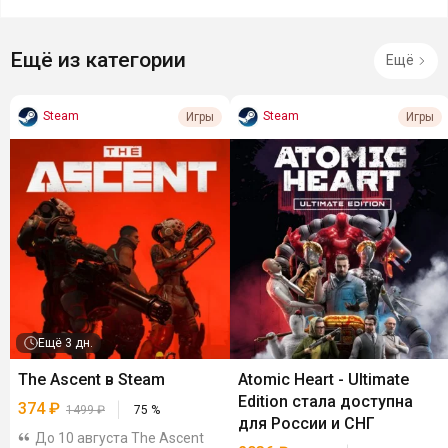
Ещё из категории
Ещё
Steam
Steam
Игры
Игры
Ещё
3 дн.
The Ascent в Steam
Atomic Heart - Ultimate
Edition стала доступна
374
₽
1499
₽
75
%
для России и СНГ
До 10 августа The Ascent