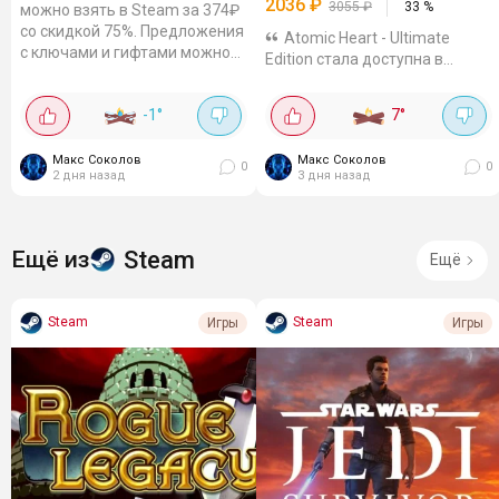
2036
₽
3055
₽
33
%
можно взять в Steam за 374₽
со скидкой 75%. Предложения
Atomic Heart - Ultimate
с ключами и гифтами можно
Edition стала доступна в
отдельно проверить на Plati и
Steam для России и стран СНГ.
GGSEL. Киберпанковая экшен-
Сейчас на издание действует
-1
°
7
°
RPG про мир, где...
скидка 60%, цена - 2036,40₽. В
комплект входят основная
Макс Соколов
Макс Соколов
игра Atomic Heart, Atomic
0
0
2 дня назад
3 дня назад
Pass,...
Steam
Ещё из
Ещё
Steam
Steam
Игры
Игры