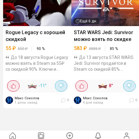
Ещё
6 дн.
Rogue Legacy с хорошей
STAR WARS Jedi: Survivor
скидкой
можно взять по скидке
55
₽
583
₽
550
₽
90
%
3888
₽
85
%
До 18 августа Rogue Legacy
До 13 августа STAR WARS
можно взять в Steam за 55₽
Jedi: Survivor продаётся в
со скидкой 90%. Ключи и
Steam со скидкой 85%.
гифты можно посмотреть на
Например, на КЗ-акке цена
Plati и GGSEL. Сложный
3449₸ (~583₽). Гифты можно
-11
°
8
°
рогалайт, где после смерти
посмотреть на Plati и GGSEL.
героя забег продолжает его...
Сюжетный одиночный экшен
Макс Соколов
от третьего...
Макс Соколов
0
0
1 день назад
4 дня назад