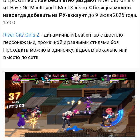
В Epic Games Store
бесплатно раздают
River City Girls 2
и I Have No Mouth, and I Must Scream.
Обе игры можно
навсегда добавить на РУ-аккаунт
до 9 июля 2026 года,
17:00.
River City Girls 2
- динамичный beat’em up с шестью
персонажами, прокачкой и разными стилями боя.
Проходить можно в одиночку, вдвоём локально или
вместе по сети.