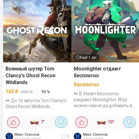
Ещё
1 дн.
Военный шутер Tom
Moonlighter отдают
Clancy's Ghost Recon
бесплатно
Wildlands
Бесплатно
163
₽
3251
₽
95
%
В Steam бесплатно
раздают Moonlighter. Игру
До 16 августа Tom Clancy's
можно навсегда добавить в
Ghost Recon Wildlands
библиотеку до 9 августа,
продаётся в Steam со скидкой
20:00. Action-RPG с
95%. Например, на КЗ-акке
7
°
10
°
элементами roguelite про
игра стоит 925₸ (~163₽).
Уилла - торговца, который
Гифты можно посмотреть на
Макс Соколов
мечтает стать...
Макс Соколов
Plati и GGSEL. Военный шутер в
0
0
11 часов назад
2 дня назад