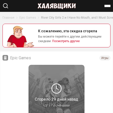
Найти
Главная
Epic Games
River City Girls 2 и I Have No Mouth, and I Must 
К сожалению, эта скидка сгорела
Вы можете перейти к другим действующим
скидкам.
Посмотреть другие
Epic Games
Игры
Сгорело
29 дней назад