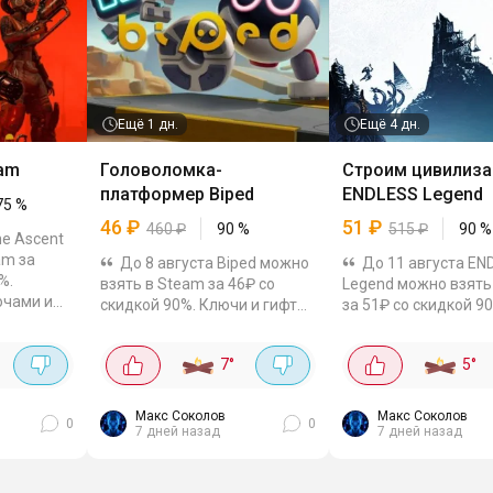
Ещё
1 дн.
Ещё
4 дн.
eam
Головоломка-
Строим цивилиза
платформер Biped
ENDLESS Legend
75
%
46
₽
51
₽
460
₽
90
%
515
₽
90
%
he Ascent
am за
До 8 августа Biped можно
До 11 августа EN
%.
взять в Steam за 46₽ со
Legend можно взять
ючами и
скидкой 90%. Ключи и гифты
за 51₽ со скидкой 9
дельно
по игре можно ещё сверить
самая низкая цена з
и GGSEL.
на Plati и GGSEL.
время. На Plati и GG
шен-RPG
7
°
5
°
Кооперативная
можно посмотреть 
головоломка-платформер
гифты. Фэнтезийная
про двух двуногих...
стратегия...
Макс Соколов
Макс Соколов
0
0
7 дней назад
7 дней назад