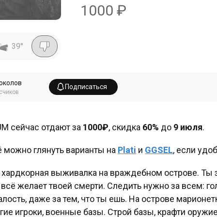
1000
₽
39
°
околов
Подписаться
счиков
M сейчас отдают за
1000₽
, скидка
60%
до
9 июля
.
 можно глянуть варианты на
Plati
и
GGSEL
, если удо
 хардкорная выживалка на враждебном острове. Ты зэ
 всё желает твоей смерти. Следить нужно за всем: го
алость, даже за тем, что ты ешь. На острове марионет
гие игроки, военные базы. Строй базы, крафти оружи