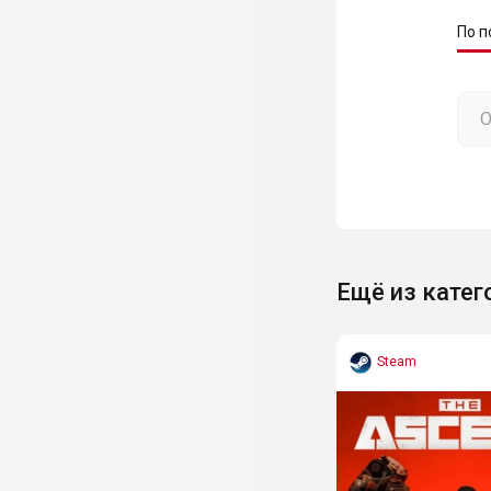
По п
Ещё из катег
Steam