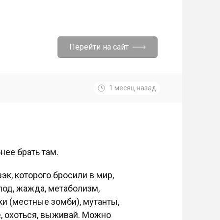
Перейти на сайт
1 месяц назад
бнее брать там.
к, которого бросили в мир,
лод, жажда, метаболизм,
ки (местные зомби), мутанты,
е, охоться, выживай. Можно