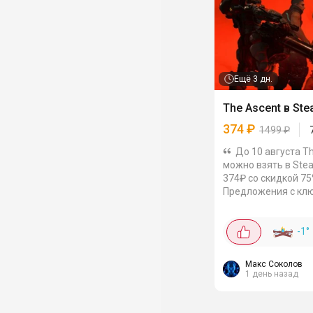
Ещё
3 дн.
The Ascent в St
374
₽
1499
₽
До 10 августа T
можно взять в Ste
374₽ со скидкой 75
Предложения с кл
гифтами можно от
проверить на Plati 
Киберпанковая эк
-1
°
про мир, где...
Макс Соколов
1 день назад