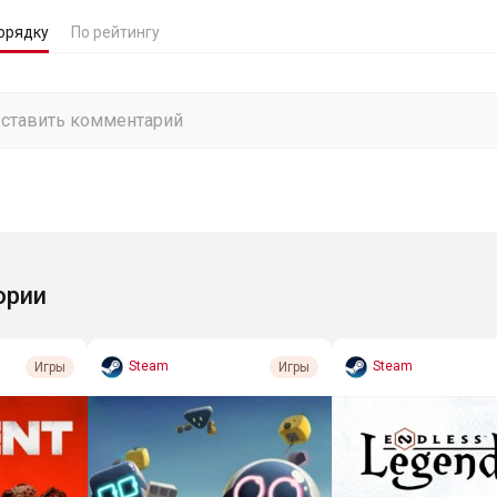
орядку
По рейтингу
ории
Steam
Steam
Игры
Игры