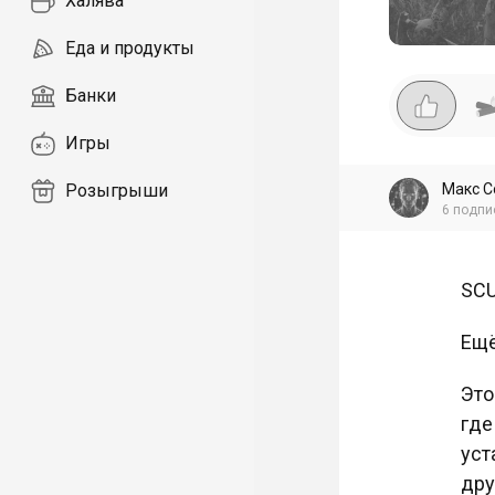
Халява
Еда и продукты
Банки
Игры
Макс С
Розыгрыши
6
подпи
SCU
Ещё
Это
где
уст
дру