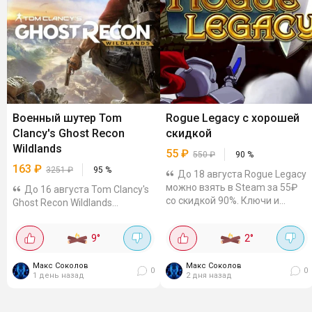
Военный шутер Tom
Rogue Legacy с хорошей
Clancy's Ghost Recon
скидкой
Wildlands
55
₽
550
₽
90
%
163
₽
3251
₽
95
%
До 18 августа Rogue Legacy
можно взять в Steam за 55₽
До 16 августа Tom Clancy's
со скидкой 90%. Ключи и
Ghost Recon Wildlands
гифты можно посмотреть на
продаётся в Steam со скидкой
Plati и GGSEL. Сложный
95%. Например, на КЗ-акке
9
°
2
°
рогалайт, где после смерти
игра стоит 925₸ (~163₽).
героя забег продолжает его...
Гифты можно посмотреть на
Макс Соколов
Макс Соколов
Plati и GGSEL. Военный шутер в
0
0
1 день назад
2 дня назад
большом...