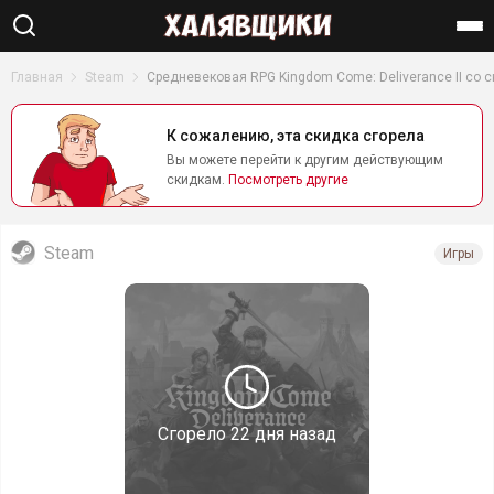
Найти
Главная
Steam
Средневековая RPG Kingdom Come: Deliverance II со 
К сожалению, эта скидка сгорела
Вы можете перейти к другим действующим
скидкам.
Посмотреть другие
Steam
Игры
Сгорело
22 дня назад