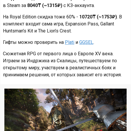
в Steam за
8040₸ (~1315₽)
с КЗ-аккаунта.
На Royal Edition скидка тоже 60% -
10720₸ (~1753₽)
. В
комплект входит сама игра, Expansion Pass, Gallant
Huntsman’s Kit и The Lion’s Crest.
Гифты можно проверить на
Plati
и
GGSEL
.
Сюжетная RPG от первого лица о Европе XV века.
Играем за Индржиха из Скалицы, путешествуем по
открытому миру, участвуем в реалистичных боях и
принимаем решения, от которых зависит его история.