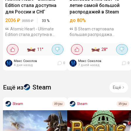
Edition стала доступна
летие самой большой
для России и СНГ
распродажей в Steam
2036
₽
до 80%
3055
₽
33
%
Atomic Heart - Ultimate
В Steam стартовала
Edition стала доступна в
большая распродажа
Steam для России и стран СНГ.
Bethesda в честь 40-летия
Сейчас на издание действует
издателя. Акция продлится до
11
°
28
°
скидка 60%, цена - 2036,40₽. В
13 августа, в ру-регионе
комплект входят основная
страница распродажи
Макс Соколов
Макс Соколов
игра Atomic Heart, Atomic
недоступна. Официальная
0
0
4 дня назад
7 дней назад
Pass,...
страница...
Steam
Ещё из
Ещё
Steam
Steam
Игры
Игры