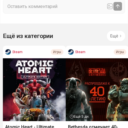
Ещё из категории
Ещё
Steam
Steam
Игры
Игры
Ещё
5 дн.
Atomic Heart - Ultimate
Bethesda отмечает 40-