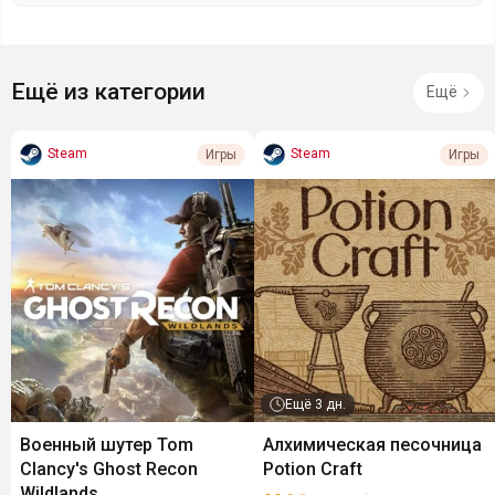
Ещё из категории
Ещё
Steam
Steam
Игры
Игры
Ещё
3 дн.
Военный шутер Tom
Алхимическая песочница
Clancy's Ghost Recon
Potion Craft
Wildlands