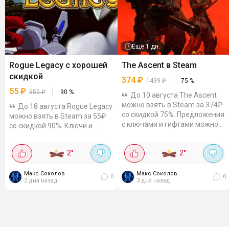
Ещё
1 дн.
Rogue Legacy с хорошей
The Ascent в Steam
скидкой
374
₽
1499
₽
75
%
55
₽
550
₽
90
%
До 10 августа The Ascent
можно взять в Steam за 374₽
До 18 августа Rogue Legacy
со скидкой 75%. Предложения
можно взять в Steam за 55₽
с ключами и гифтами можно
со скидкой 90%. Ключи и
отдельно проверить на Plati и
гифты можно посмотреть на
GGSEL. Киберпанковая экшен-
Plati и GGSEL. Сложный
2
°
2
°
RPG про мир, где...
рогалайт, где после смерти
героя забег продолжает его...
Макс Соколов
Макс Соколов
0
0
2 дня назад
3 дня назад