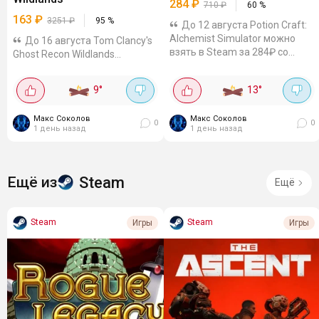
284
₽
710
₽
60
%
163
₽
3251
₽
95
%
До 12 августа Potion Craft:
Alchemist Simulator можно
До 16 августа Tom Clancy's
взять в Steam за 284₽ со
Ghost Recon Wildlands
скидкой 60%. Ключи и гифты
продаётся в Steam со скидкой
можно посмотреть на Plati и
95%. Например, на КЗ-акке
9
°
13
°
GGSEL. Алхимическая
игра стоит 925₸ (~163₽).
песочница с визуальным
Гифты можно посмотреть на
Макс Соколов
стилем под...
Макс Соколов
Plati и GGSEL. Военный шутер в
0
0
1 день назад
1 день назад
большом...
Steam
Ещё из
Ещё
Steam
Steam
Игры
Игры