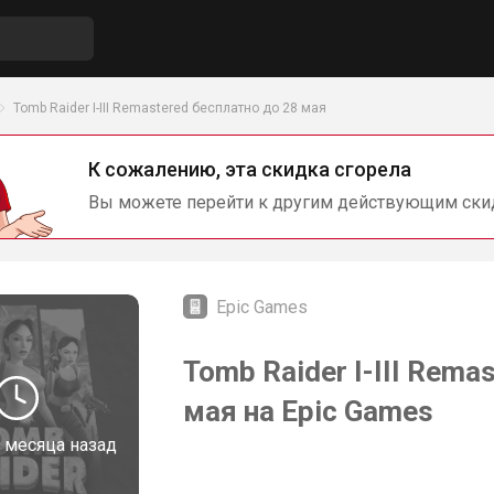
Tomb Raider I-III Remastered бесплатно до 28 мая
К сожалению, эта скидка сгорела
Вы можете перейти к другим действующим ски
Epic Games
Tomb Raider I-III Rema
мая на Epic Games
 месяца назад