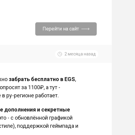
Перейти на сайт
2 месяца назад
ожно
забрать бесплатно в EGS
,
просят за 1100₽, а тут -
 в ру-регионе работает.
се дополнения и секретные
это - с обновлённой графикой
стиле), поддержкой геймпада и