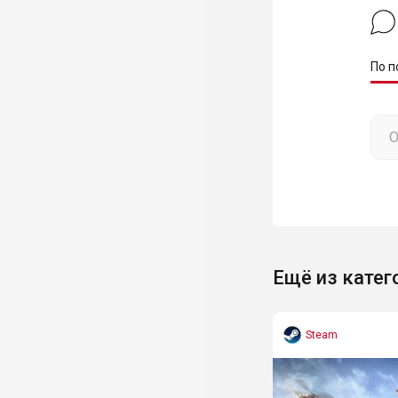
По п
Ещё из катег
Steam