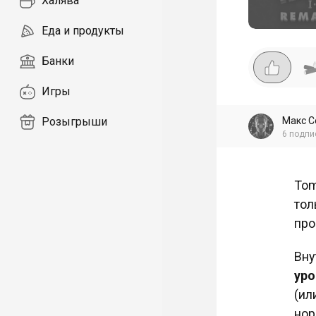
Халява
Еда и продукты
Банки
Игры
Макс С
Розыгрыши
6
подпи
Tom
тол
про
Вну
уро
(ил
нор