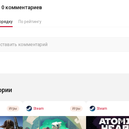
0
комментариев
орядку
По рейтингу
ории
Steam
Steam
Игры
Игры