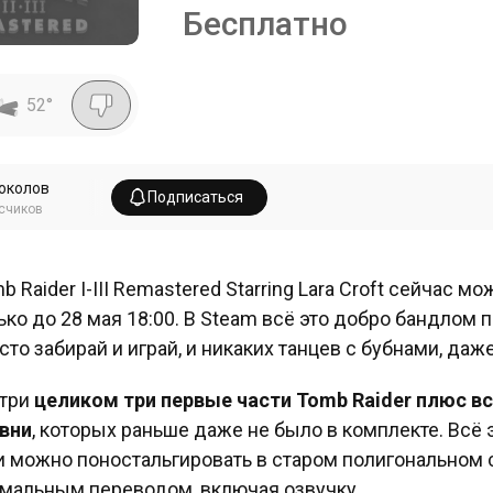
Бесплатно
52
°
околов
Подписаться
счиков
b Raider I-III Remastered Starring Lara Croft сейчас м
ько до 28 мая 18:00. В Steam всё это добро бандлом по
сто забирай и играй, и никаких танцев с бубнами, даже
три
целиком три первые части Tomb Raider плюс в
вни
, которых раньше даже не было в комплекте. Всё 
и можно поностальгировать в старом полигональном 
мальным переводом, включая озвучку.