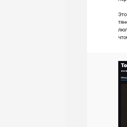
Это
тян
люл
что