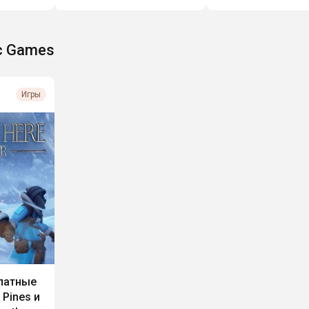
c Games
Игры
латные
 Pines и