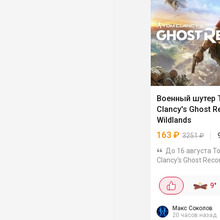
Военный шутер
Clancy's Ghost R
Wildlands
163
₽
3251
₽
До 16 августа T
Clancy's Ghost Reco
Wildlands продаётс
со скидкой 95%. На
9
°
на КЗ-акке игра ст
(~163₽). Гифты мо
посмотреть на Plati
Макс Соколов
20 часов назад
Военный шутер в бо