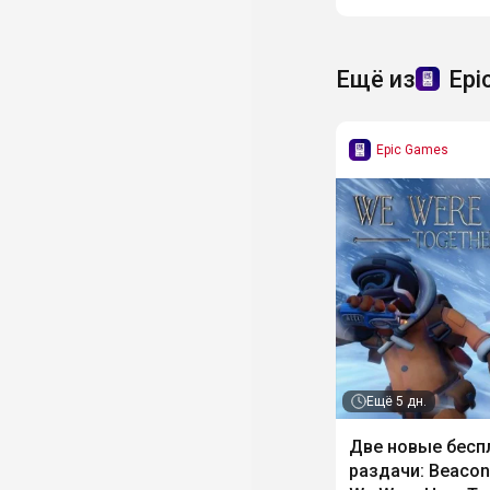
Ещё из
Epi
Epic Games
Ещё
5 дн.
Две новые бесп
раздачи: Beacon