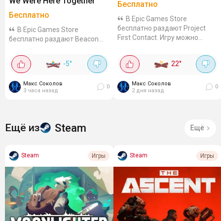
We Were Here Together
Бесплатно
Бесплатно
В Epic Games Store
бесплатно раздают Project
В Epic Games Store
First Contact. Игру можно
бесплатно раздают Beacon
навсегда добавить в
Pines и We Were Here Together.
библиотеку до 18 августа 2026
Обе игры можно навсегда
-5
°
22
°
года, 00:00. Хоррор от первого
добавить в библиотеку до 13
лица про инопланетное
августа, 17:00. Beacon Pines -
Макс Соколов
вторжение. На...
Макс Соколов
милое и жутковатое
0
0
3 часа назад
2 дня назад
сюжетное приключение...
Steam
Ещё из
Ещё
Steam
Steam
Игры
Игры