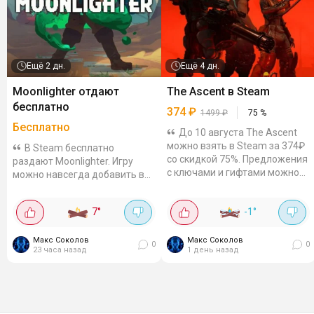
Ещё
2 дн.
Ещё
4 дн.
Moonlighter отдают
The Ascent в Steam
бесплатно
374
₽
1499
₽
75
%
Бесплатно
До 10 августа The Ascent
можно взять в Steam за 374₽
В Steam бесплатно
со скидкой 75%. Предложения
раздают Moonlighter. Игру
с ключами и гифтами можно
можно навсегда добавить в
отдельно проверить на Plati и
библиотеку до 9 августа,
GGSEL. Киберпанковая экшен-
20:00. Action-RPG с
7
°
-1
°
RPG про мир, где...
элементами roguelite про
Уилла - торговца, который
мечтает стать...
Макс Соколов
Макс Соколов
0
0
23 часа назад
1 день назад