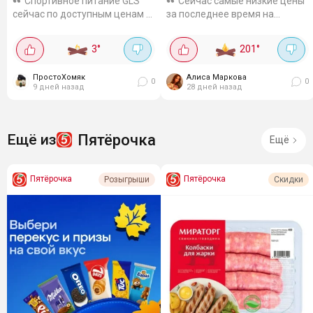
Спортивное питание GLS
Сейчас самые низкие цены
сейчас по доступным ценам с
за последнее время на
дополнительной скидкой по
протеиновые батончики и
промокоду. Например гейнер
коктейли Plantagoна Маркете
3
°
201
°
1000 гр выходит за 843₽.
💪. Отличный вариант для
Предназначен для набора
перекуса и восстановления
ПростоХомяк
Алиса Маркова
массы, со...
после...
0
0
9 дней назад
28 дней назад
Пятёрочка
Ещё из
Ещё
Пятёрочка
Пятёрочка
Розыгрыши
Скидки