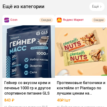
Ещё из категории
Ещё
Ozon
Яндекс Маркет
Скидки
Скидки
Гейнер со вкусом крем и
Протеиновые батончики и
печенье 1000 гр и другое
коктейли от Plantago по
спортивное питание GLS
лучшим ценам на
Маркете
843
₽
40₽/шт