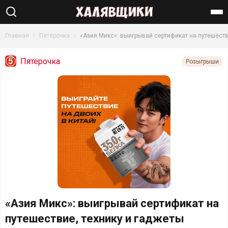
Найти
Главная
Пятёрочка
«Азия Микс»: выигрывай сертификат на путешеств
Пятёрочка
Розыгрыши
«Азия Микс»: выигрывай сертификат на
путешествие, технику и гаджеты