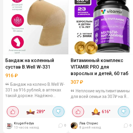
Бандаж на коленный
Витаминный комплекс
сустав B.Well W-331
VITAMIR PRO для
взрослых и детей, 60 таб
916
₽
307
₽
Бандаж на колено B.Well W-
331 за 916 рублей, в аптеках
Неплохие мультивитамины
такой дороже. Надёжно
для всей семьи за 307₽ на ЯМ.
фиксирует колено и помогает
На них сейчас включили
избежать травмирования.
хороший промокод 20VITA20
289
°
616
°
Бандаж ортопедический с
даёт дополнительную скидку
усиливающей...
20%, но действует до 2
KrugerFedya
Лав Сторис
августа - так что...
0
0
13 часов назад
8 дней назад