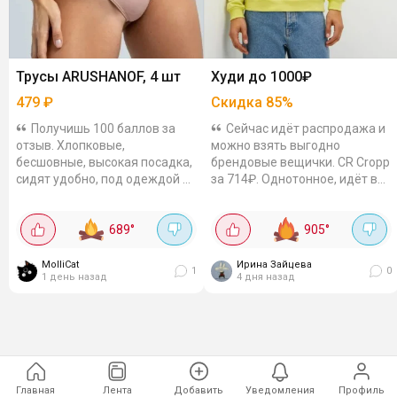
Трусы ARUSHANOF, 4 шт
Худи до 1000₽
479
₽
Скидка
85
%
Получишь 100 баллов за
Сейчас идёт распродажа и
отзыв. Хлопковые,
можно взять выгодно
бесшовные, высокая посадка,
брендовые вещички. CR Cropp
сидят удобно, под одеждой не
за 714₽. Однотонное, идёт в
видны. Цвета разные, можно
размер. Отзывы отличные.
подбирать под настроение.
Befree за 899₽. Черная
689
°
905
°
классика, шнурок для...
MolliCat
Ирина Зайцева
1
0
1 день назад
4 дня назад
Главная
Лента
Добавить
Уведомления
Профиль