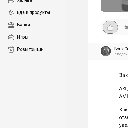
Халява
Еда и продукты
Банки
Игры
Ваня С
Розыгрыши
7
подпи
За 
Акц
AMI
Как
отз
уве