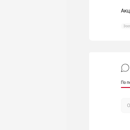
Акц
Зоо
По п