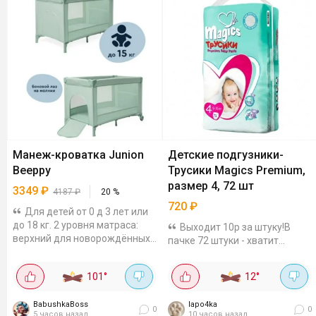
Манеж-кроватка Junion
Детские подгузники-
Beeppy
Трусики Magics Premium,
размер 4, 72 шт
3349
₽
4187
₽
20
%
720
₽
Для детей от 0 д 3 лет или
до 18 кг. 2 уровня матраса:
Выходит 10р за штуку!В
верхний для новорождённых
пачке 72 штуки - хватит
(удобно доставать малыша,
надолго! На коробке написано
не нагибаясь), нижний для
9-15 кг, у меня ребенок весит
101
°
12
°
детей, которые уже встают и
сейчас 11 кг - сидят идеально,
сидят....
не болтаются и не
BabushkaBoss
lapo4ka
"впиваются" в...
0
0
5 часов назад
10 часов назад