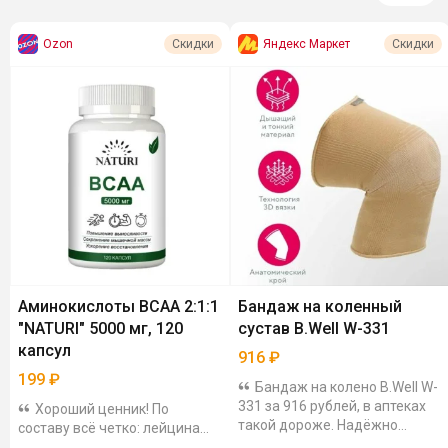
Ozon
Яндекс Маркет
Скидки
Скидки
Аминокислоты BCAA 2:1:1
Бандаж на коленный
"NATURI" 5000 мг, 120
сустав B.Well W-331
капсул
916
₽
199
₽
Бандаж на колено B.Well W-
331 за 916 рублей, в аптеках
Хороший ценник! По
такой дороже. Надёжно
составу всё четко: лейцина
фиксирует колено и помогает
2500 мг, изолейцина и валина