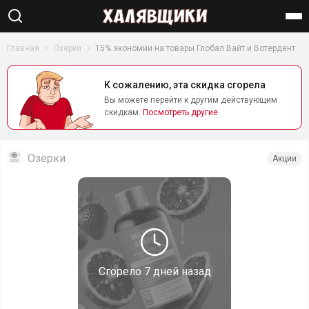
Найти
Главная
Озерки
15% экономии на товары Глобал Вайт и Вотердент
К сожалению, эта скидка сгорела
Вы можете перейти к другим действующим
скидкам.
Посмотреть другие
Озерки
Акции
Сгорело
7 дней назад