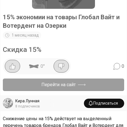
15% экономии на товары Глобал Вайт и
Вотердент на Озерки
1 месяц назад
Скидка
15
%
0
°
0
Перейти на сайт
Кира Лунная
Подписаться
8
подписчиков
Снижение цены на 15% действует на выделенный
перечень товаров брендов Глобал Вайт и Вотердент для