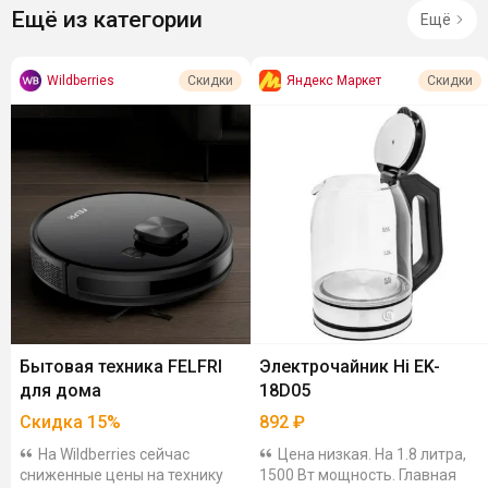
Ещё из категории
Ещё
Wildberries
Яндекс Маркет
Скидки
Скидки
Бытовая техника FELFRI
Электрочайник Hi EK-
для дома
18D05
Скидка
15
%
892
₽
На Wildberries сейчас
Цена низкая. На 1.8 литра,
сниженные цены на технику
1500 Вт мощность. Главная