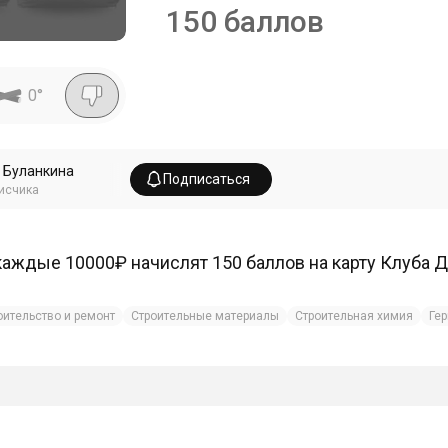
150 баллов
0
°
 Буланкина
Подписаться
исчика
каждые 10000₽ начислят 150 баллов на карту Клуба Д
оительство и ремонт
Строительные материалы
Строительная химия
Ге