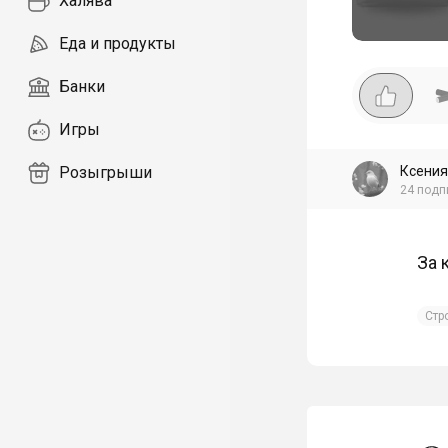
Халява
Еда и продукты
Банки
Игры
Ксения
Розыгрыши
24
подп
За 
Стр