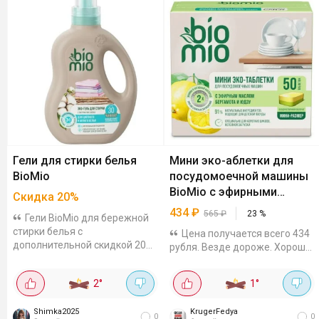
Гели для стирки белья
Мини эко-аблетки для
BioMio
посудомоечной машины
BioMio с эфирными
Скидка
20
%
маслами бергамота и
434
₽
565
₽
23
%
Гели BioMio для бережной
юдзу, 50 шт
стирки белья с
Цена получается всего 434
дополнительной скидкой 20%.
рубля. Везде дороже. Хорошо
Есть варианты для разных
отмывают посуду, убирают
типов тканей. Собрала
неприятные запахи, посуда
2
°
1
°
подборку: для детского белья,
остаётся чистая и без
900мл за 389₽. Гель 0+,...
разводов. Подходят для
Shimka2025
KrugerFedya
мыться детской...
0
0