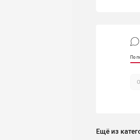
По п
Ещё из катег