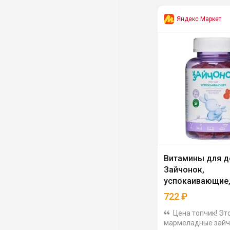
Яндекс Маркет
Витамины для д
Зайчонок,
успокаивающие,
722
₽
Цена топчик! Эт
мармеладные зайч