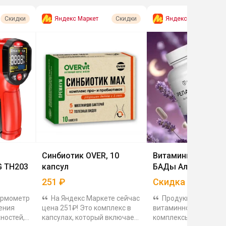
Яндекс Маркет
Яндекс Маркет
Скидки
Скидки
Синбиотик OVER, 10
Витамины, минера
G TH203
капсул
БАДы Алтея
251
₽
Скидка
15
%
ермометр
На Яндекс Маркете сейчас
Продукция Алтея:
ения
цена 251₽! Это комплекс в
витаминно-минерал
ностей,
капсулах, который включает
комплексы и биологи