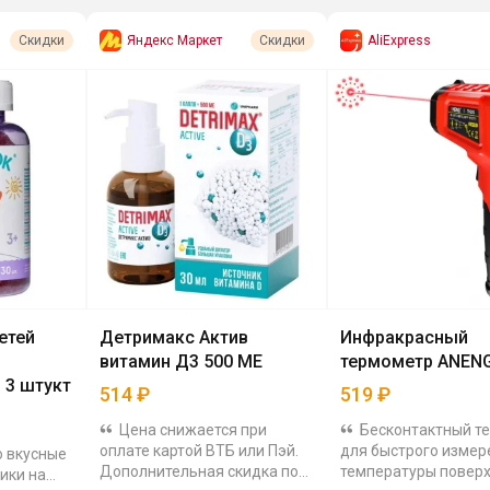
Яндекс Маркет
AliExpress
Скидки
Скидки
етей
Детримакс Актив
Инфракрасный
витамин Д3 500 МЕ
термометр ANEN
 3 штукт
514
₽
519
₽
Цена снижается при
Бесконтактный т
оплате картой ВТБ или Пэй.
для быстрого измер
о вкусные
Дополнительная скидка по
температуры поверх
ики на