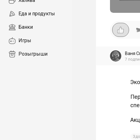
Халява
Еда и продукты
Банки
Игры
Ваня С
Розыгрыши
7
подпи
Эко
Пер
спе
Акц
Здо