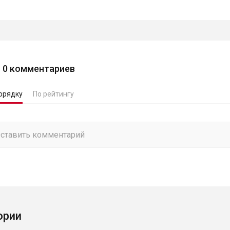
0
комментариев
орядку
По рейтингу
ории