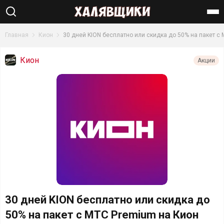
Найти
Главная
Кион
30 дней KION бесплатно или скидка до 50% на пакет с
Кион
Акции
30 дней KION бесплатно или скидка до
50% на пакет с МТС Premium на Кион