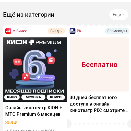
Ещё из категории
Ещё
М.Видео
Pix
Скидки
Промокоды
Бесплатно
30 дней бесплатного
доступа в онлайн-
Онлайн-кинотеатр KION +
кинотеатр PIX: смотрите
МТС Premium 6 месяцев
хиты START и Premier
359
₽