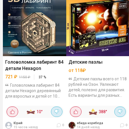
Головоломка лабиринт 84
Детские пазлы
детали Hexagon
от 118₽
721
₽
1150
₽
37
%
Детские пазлы всего от 118
рублей на Озон. Увлекают
Головоломка лабиринт 84
детей, полезно для развития.
детали Hexagon деревянный
Есть варианты для разных
для взрослых и детей от 10
возрастов. Например:
лет. Для любителей
Светящийся, "Таинственный
головоломок точно будет
10
°
388
°
космос"...
интересно. Если верить озону
то в июле было в 2...
Юрий
ябида корябеда
0
0
15 часов назад
14 дней назад