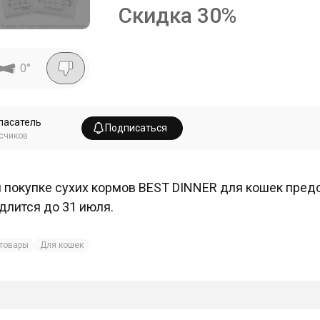
Скидка
30
%
0
°
пасатель
Подписаться
счиков
 покупке сухих кормов BEST DINNER для кошек предо
длится до 31 июля.
товары
Для кошек