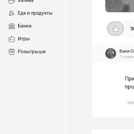
Халява
Еда и продукты
Банки
Игры
Ваня С
Розыгрыши
7
подпи
При
про
Зоо