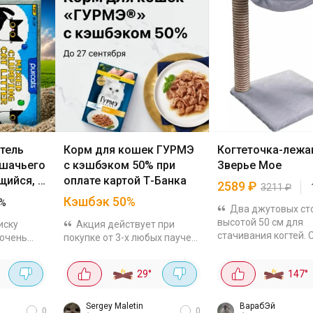
тель
Корм для кошек ГУРМЭ
Когтеточка-лежа
ошачьего
с кэшбэком 50% при
Зверье Мое
щийся, 6
оплате картой Т-Банка
2589
₽
3211
₽
Кэшбэк 50%
%
Два джутовых ст
высотой 50 см для
иску
Акция действует при
стачивания когтей. 
 очень
покупке от 3-х любых паучей
мягкий гамак из мех
для кошек во всех офлайн и
диаметром 37 см.
чи стоит к
онлайн магазинах, кроме
°
29
°
147
°
Конструкция устойч
альный
Wildberries. Максимум вернут
собирается за минут
фу и
300 бонусов. До 27 сентября.
инструменты не...
Sergey Maletin
ВарабЭй
0
0