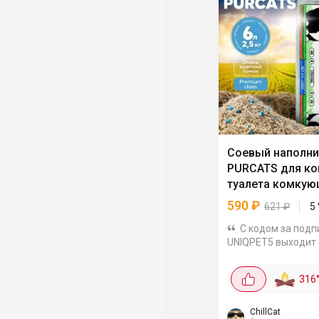
Соевый наполни
PURCATS для к
туалета комкую
л
590
₽
621
₽
5
С кодом за подп
UNIQPET5 выходит
выгодно, на других
площадках от тыся
316
примеру, WBНатур
микс из соевого то
бентонита с
ChillCat