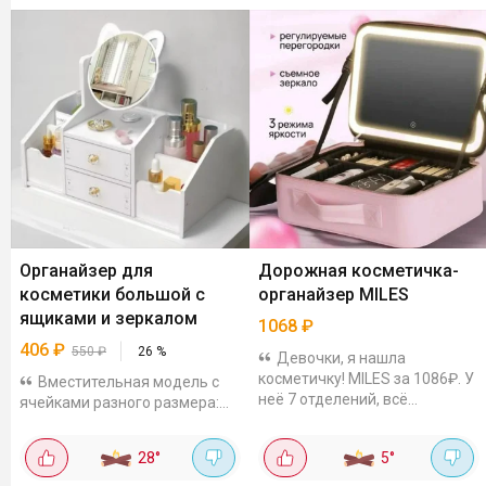
Органайзер для
Дорожная косметичка-
косметики большой с
органайзер MILES
ящиками и зеркалом
1068
₽
406
₽
550
₽
26
%
Девочки, я нашла
косметичку! MILES за 1086₽. У
Вместительная модель с
неё 7 отделений, всё
ячейками разного размера:
раскладывается. Перегородки
подойдёт для флаконов,
можно убрать или
предметов макияжа,
28
°
5
°
переставить - под себя
украшений, ватных дисков и
настроить. Зеркало с
палочек. Есть выдвижной