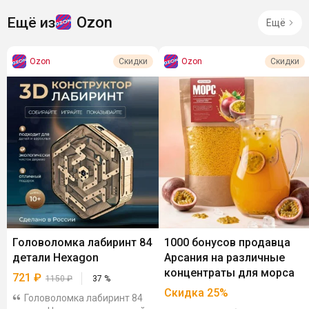
Ozon
Ещё из
Ещё
Ozon
Ozon
Скидки
Скидки
Головоломка лабиринт 84
1000 бонусов продавца
детали Hexagon
Арсания на различные
концентраты для морса
721
₽
1150
₽
37
%
Скидка
25
%
Головоломка лабиринт 84