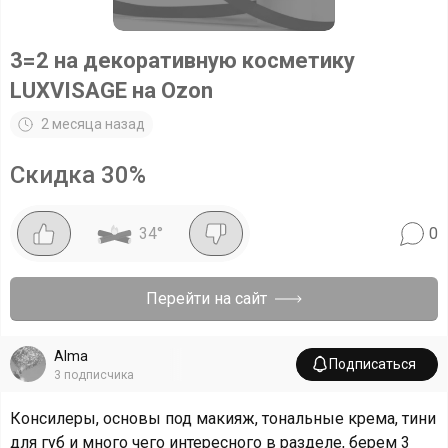
3=2 на декоративную косметику
LUXVISAGE на Ozon
2 месяца назад
Скидка
30
%
34
°
0
Перейти на сайт
Alma
Подписаться
3
подписчика
Консилеры, основы под макияж, тональные крема, тини
для губ и много чего интересного в разделе, берем 3