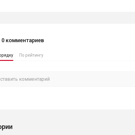
0
комментариев
орядку
По рейтингу
ории