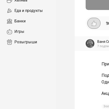
Халява
Еда и продукты
Банки
Игры
Ваня С
Розыгрыши
7
подпи
При
Под
Оди
Акц
Зоо