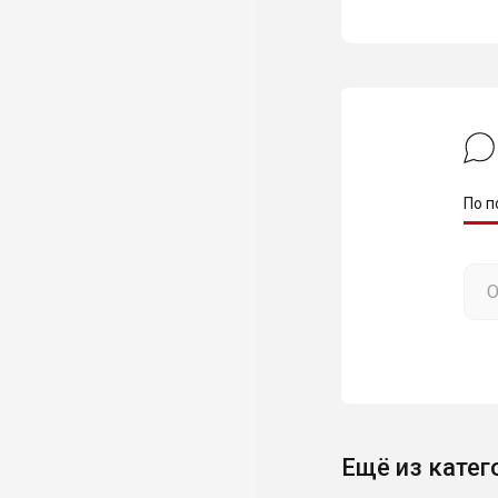
По п
Ещё из катег