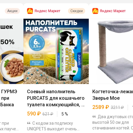
Яндекс Маркет
Яндекс Маркет
Акции
Скидки
к ГУРМЭ
Соевый наполнитель
Когтеточка-лежа
 при
PURCATS для кошачьего
Зверье Мое
-Банка
туалета комкующийся, 6
2589
₽
3211
₽
л
590
₽
621
₽
5
%
Два джутовых ст
высотой 50 см для
т при
С кодом за подписку
стачивания когтей. 
ых паучей
UNIQPET5 выходит очень