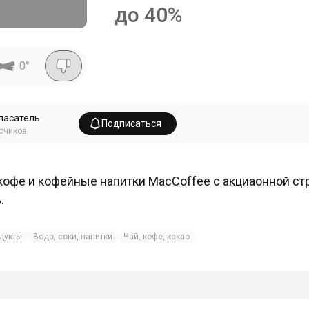
до 40%
0
°
пасатель
Подписаться
счиков
кофе и кофейные напитки MacCoffee с акциаонной с
.
дукты
Вода, соки, напитки
Чай, кофе, какао