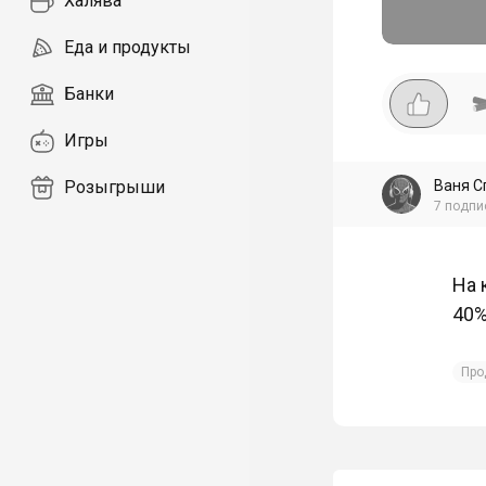
Халява
Еда и продукты
Банки
Игры
Ваня С
Розыгрыши
7
подпи
На 
40%
Про