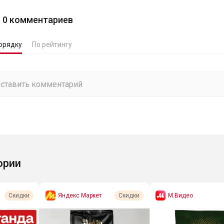
0
комментариев
орядку
По рейтингу
ории
Яндекс Маркет
М.Видео
Скидки
Скидки