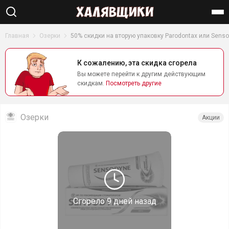
Найти
Главная
Озерки
50% скидки на вторую упаковку Parodontax или Sens
К сожалению, эта скидка сгорела
Вы можете перейти к другим действующим
скидкам.
Посмотреть другие
Озерки
Акции
Сгорело
9 дней назад