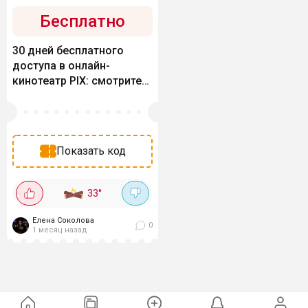
Бесплатно
30 дней бесплатного
доступа в онлайн-
кинотеатр PIX: смотрите
хиты START и Premier
Показать код
33
°
Елена Соколова
0
1 месяц назад