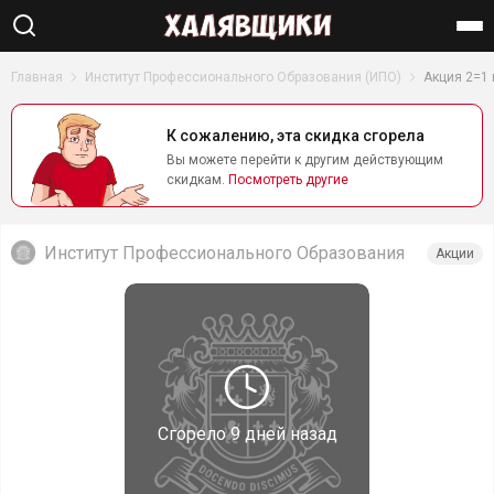
Найти
Главная
Институт Профессионального Образования (ИПО)
Акция 2=1
К сожалению, эта скидка сгорела
Вы можете перейти к другим действующим
скидкам.
Посмотреть другие
Институт Профессионального Образования
Акции
(ИПО)
Сгорело
9 дней назад