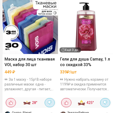
Ещё
3 дн.
Маска для лица тканевая
Гели для душа Camay, 1 л
VOI, набор 30 шт
со скидкой 33%
449
₽
339₽/шт
За 1 маску - 15р! В наборе
Нужно набрать корзину от
различные маски: одна -
1199₽ и скидка применится
увлажняет, другая - питает,
автоматически. Получается
третья - как скорая помощь
выгодно! Цены с учетом
для тусклой кожи. Я, если
акцииПродлится до 12
28
°
425
°
честно, фанат всего, что с
августа.
гиалуронкой и...
Cosmo_Planet
Звезда-Района