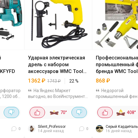
й
Ударная электрическая
Профессиональн
дрель с набором
промышленный ф
EKFYFD
аксессуаров WMC Tools
бренда WMC Tool
WMC-Z1J-DH31-13
1362
₽
868
₽
1743
₽
22
%
ерфоратор
На Яндекс Маркет
Недорогой
, 1200 об/
выгодно, во ВсеИнструменты
промышленный фен
 SDS-
она стоит 1743 р. Мощность
Tools + комплект на
екте идут
500 Вт, скорость до 3100 об/
в каждом есть такое
°
70
°
408
°
зарядное
мин, патрон 1,5-13 мм. Есть
868₽ на ЯМе. Мощн
е он
реверс, регулировка
достаточно - 2000 Вт
скорости, ударный режим -...
режима - 350°C и 600
Silent_Professor
Серый КардиНаль
0
0
14 дней назад
16 дней назад
комплекте 4 насадки 