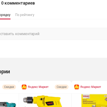
0
комментариев
орядку
По рейтингу
ории
Яндекс Маркет
Яндекс Маркет
Скидки
Скидки