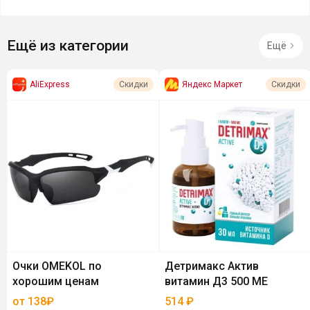
Ещё из категории
Ещё
AliExpress
Яндекс Маркет
Скидки
Скидки
Очки OMEKOL по
Детримакс Актив
хорошим ценам
витамин Д3 500 МЕ
от 138₽
514
₽