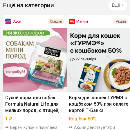
Ещё из категории
Ещё
Ozon
Магнит
Скидки
Акции
Сухой корм для собак
Корм для кошек ГУРМЭ с
Formula Natural Life для
кэшбэком 50% при оплате
мелких пород, с птицей,
картой Т-Банка
50 гр
1
₽
Кэшбэк 50%
Берем купон и покупаем
Акция действует при