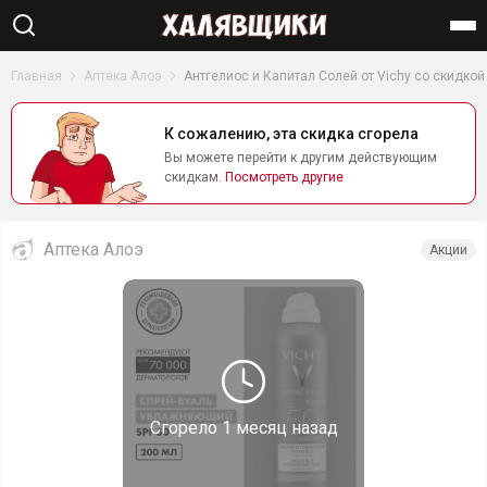
Найти
Главная
Аптека Алоэ
Антгелиос и Капитал Солей от Vichy со скидкой
К сожалению, эта скидка сгорела
Вы можете перейти к другим действующим
скидкам.
Посмотреть другие
Аптека Алоэ
Акции
Сгорело
1 месяц назад