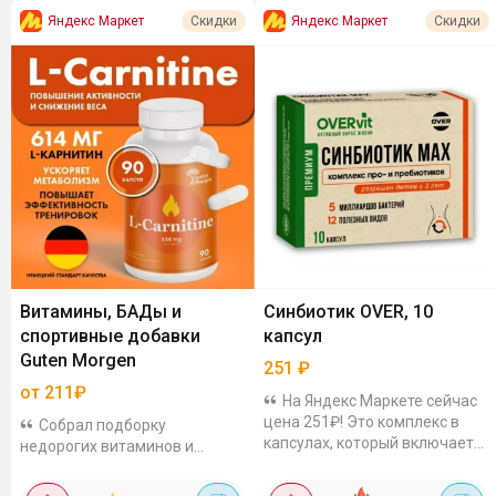
Яндекс Маркет
Яндекс Маркет
Скидки
Скидки
Витамины, БАДы и
Синбиотик OVER, 10
спортивные добавки
капсул
Guten Morgen
251
₽
от 211₽
На Яндекс Маркете сейчас
цена 251₽! Это комплекс в
Собрал подборку
капсулах, который включает
недорогих витаминов и
пребиотики, пробиотики и
БАДов Guten Morgen, цены на
синбиотики. Можно взрослым
товары указаны с