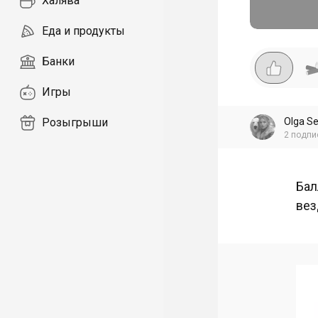
Халява
Еда и продукты
Банки
Игры
Olga S
Розыгрыши
2
подпи
Бал
вез