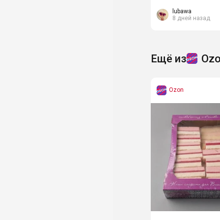
вкусом варёной сг
карамельной крошко
lubawa
8 дней назад
Ещё из
Oz
Ozon