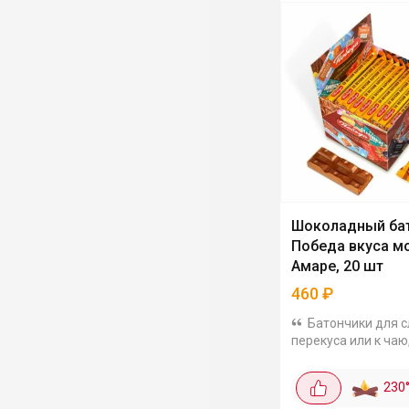
Шоколадный ба
Победа вкуса м
Амаре, 20 шт
460
₽
Батончики для 
перекуса или к чаю,
20 шт, получается 
за 1 шт. Сладость и
230
молочного шокола