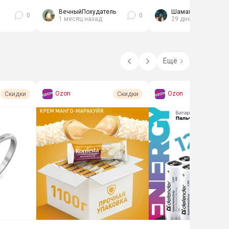
ерить.
ВечныйПохудатель
Шаман
0
0
1 месяц назад
29 дней назад
Ещё
Ozon
Ozon
Скидки
Скидки