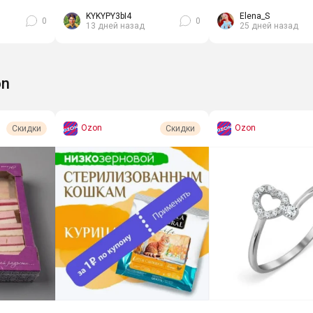
ущёнки и
коллагеновые Ассорти, 12 шт
скидка, можно пров
й,...
по 45 г за 716₽,...
KYKYPY3bI4
Elena_S
0
0
13 дней назад
25 дней назад
on
Ozon
Ozon
Скидки
Скидки