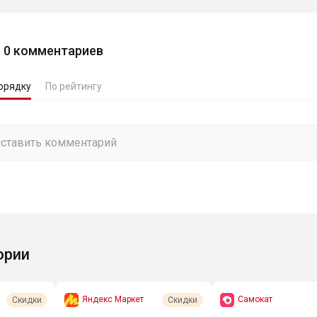
0
комментариев
орядку
По рейтингу
ории
Яндекс Маркет
Самокат
Скидки
Скидки