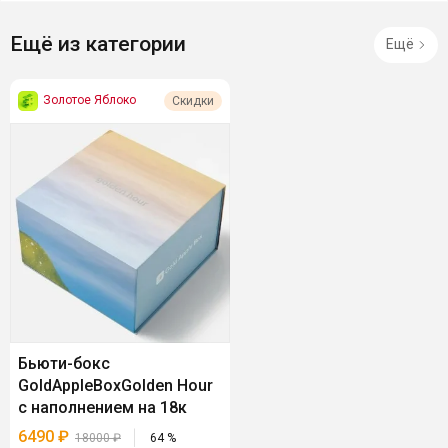
Ещё из категории
Ещё
Золотое Яблоко
Скидки
Бьюти-бокс
GoldAppleBoxGolden Hour
с наполнением на 18к
6490
₽
18000
₽
64
%