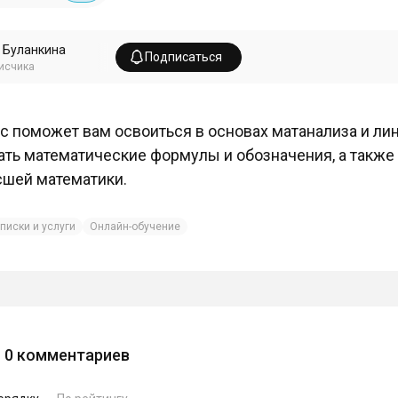
 Буланкина
Подписаться
исчика
с поможет вам освоиться в основах матанализа и ли
ать математические формулы и обозначения, а также
шей математики.
писки и услуги
Онлайн-обучение
0
комментариев