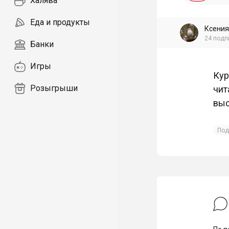
Халява
Еда и продукты
Ксения
24
подп
Банки
Игры
Кур
Розыгрыши
чит
выс
Под