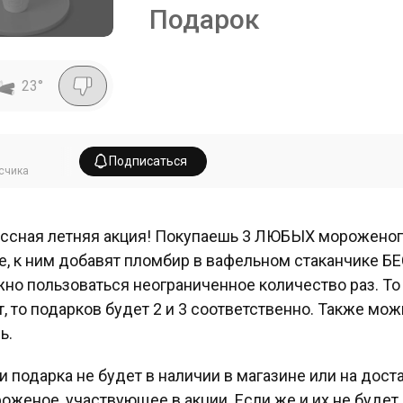
Подарок
23
°
Подписаться
счика
ссная летняя акция! Покупаешь 3 ЛЮБЫХ мороженого
е, к ним добавят пломбир в вафельном стаканчике 
но пользоваться неограниченное количество раз. То е
т, то подарков будет 2 и 3 соответственно. Также мож
ь.
и подарка не будет в наличии в магазине или на дост
оженое, участвующее в акции. Если же и их не будет, 