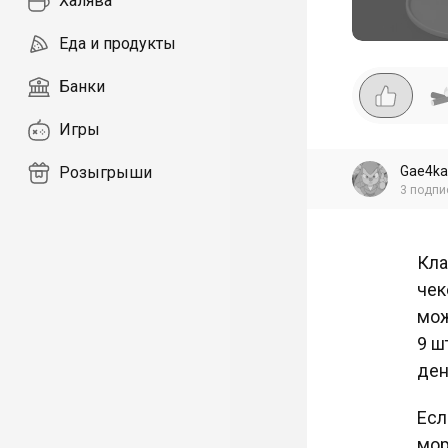
Халява
Еда и продукты
Банки
Игры
Gae4ka
Розыгрыши
3
подпи
Кла
чек
мож
9 ш
ден
Есл
мор