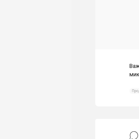
Важ
мик
Про