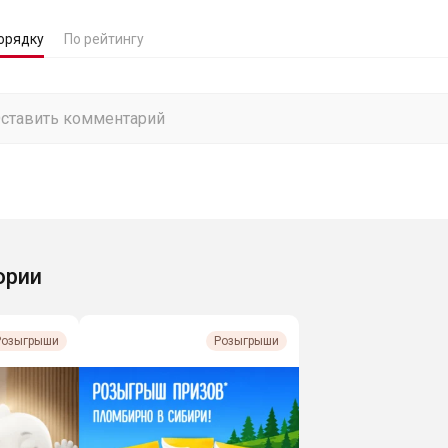
орядку
По рейтингу
ории
Розыгрыши
Розыгрыши