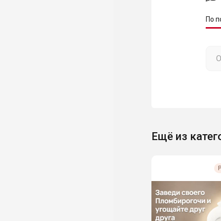
По п
Ещё из катег