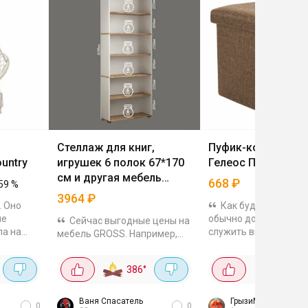
Стеллаж для книг,
Пуфик-короб скла
untry
игрушек 6 полок 67*170
Гелеос ПУФ-31-БР
см и другая мебель
668
₽
59
%
GROSS
3964
₽
. Оно
Как будто очень ни
не
обычно дороже. Он 
Сейчас выгодные цены на
ла на
служить вместитель
мебель GROSS. Например,
мает
ящиком для хранени
стеллаж для книг, игрушек за
вещей. Каркас из
3964₽. 6 полок, размер
386
°
2K
°
е,
прессованной ДВП, о
67х170х223 мм, выполнен в
сад его
из износостойкой
стиле лофт. Или полка
мебельной...
подвесная для книг за
Ваня Спасатель
ГрызиМоюПыль
0
0