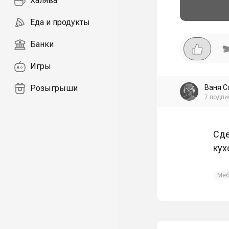
Халява
Еда и продукты
Банки
Игры
Ваня С
Розыгрыши
7
подпи
Сде
кух
Меб