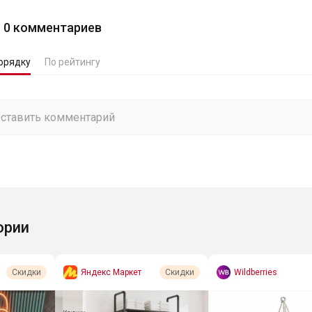
0
комментариев
орядку
По рейтингу
ории
Яндекс Маркет
Wildberries
Скидки
Скидки