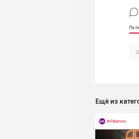
По п
Ещё из катег
Wildberries