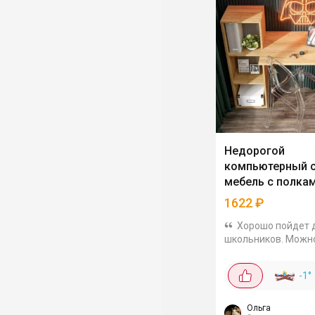
Недорогой
компьютерный с
мебель с полка
1622
₽
Хорошо пойдет 
школьников. Можн
использовать как
письменный или
-1
°
компьютерный. Сде
ЛДСП 16 мм. Цвет 
сонома, светлый. 
Ольга