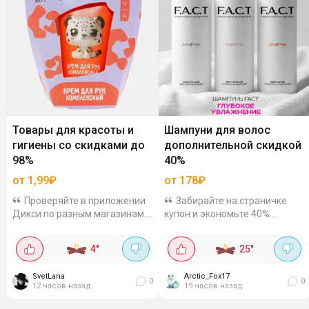
Товары для красоты и
Шампуни для волос
гигиены со скидками до
дополнительной скидкой
98%
40%
от 1,99₽
от 178₽
Проверяйте в приложении
Забирайте на страничке
Дикси по разным магазинам.
купон и экономьте 40%.
Ассортимент и цены могут
Шампуни F.A.C.T объёмом 1
отличаться. Это не все скидки,
литр, на выбор
4
°
25
°
просто пример. У вас может
восстанавливающие,
быть больше. Ищите в
увлажняющие, для объёма.
SvetLana
Arctic_Fox17
разделе...
Цены выходят от 178 рублей,
0
0
12 часов назад
19 часов назад
за такой...