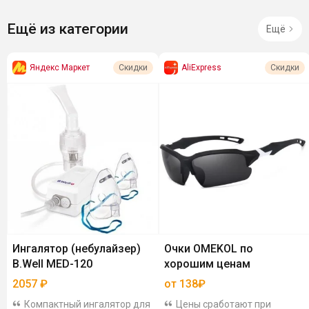
Ещё из категории
Ещё
Яндекс Маркет
AliExpress
Скидки
Скидки
Ингалятор (небулайзер)
Очки OMEKOL по
B.Well MED-120
хорошим ценам
2057
₽
от 138₽
Компактный ингалятор для
Цены сработают при