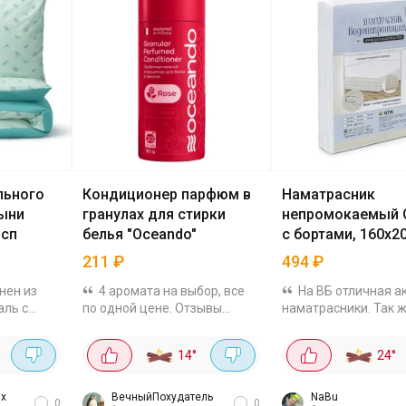
льного
Кондиционер парфюм в
Наматрасник
тыни
гранулах для стирки
непромокаемый 
 сп
белья "Oceando"
с бортами, 160х2
211
₽
494
₽
нен из
4 аромата на выбор, все
На ВБ отличная а
аль с
по одной цене. Отзывы
наматрасники. Так ж
в.м. Ткань
хорошие, взяла на пробу.
производителя сейч
 и
отличные цены на п
°
14
°
24
°
рмации. В
на резинке.
ник на
 и...
их
ВечныйПохудатель
NaBu
0
0