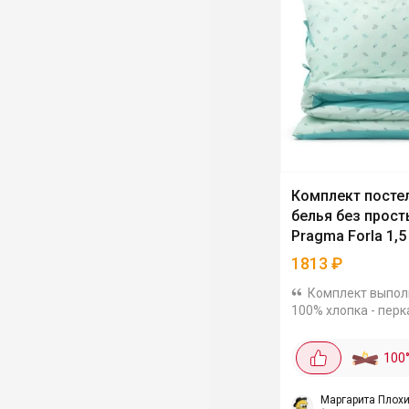
Комплект посте
белья без прос
Pragma Forla 1,5
1813
₽
Комплект выпол
100% хлопка - перк
плотностью 130 г/к
мягкая, но прочная
100
устойчивая к дефо
наборе пододеяль
молнии (145×215 см)
Маргарита Плох