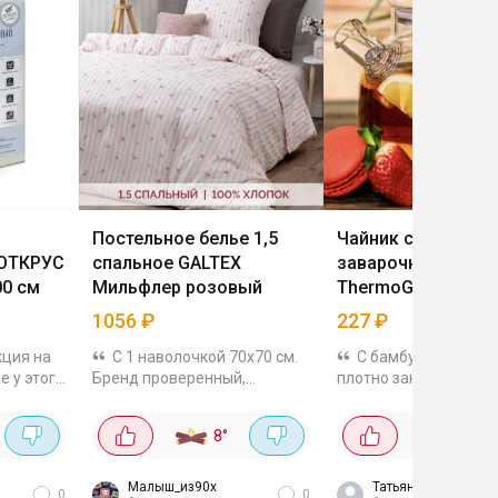
Постельное белье 1,5
Чайник стеклянны
ОТКРУС
спальное GALTEX
заварочный
00 см
Мильфлер розовый
ThermoGlass "Бочо
900 мл
1056
₽
227
₽
кция на
С 1 наволочкой 70х70 см.
С бамбуковой крыш
е у этого
Бренд проверенный,
плотно закрывается. 
ас
качество всегда хорошее.
не нагревается. Цена
ростыни
Дешевле не встречала.
классная.
8
°
27
°
Много расцветок на выбор.
Малыш_из90х
Татьяна
0
0