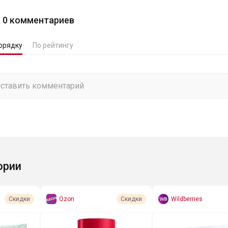
0
комментариев
орядку
По рейтингу
ории
Ozon
Wildberries
Скидки
Скидки