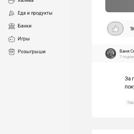
Халява
Еда и продукты
Банки
Игры
Ваня С
Розыгрыши
7
подпи
За 
пок
Тов