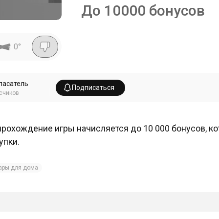
До 10000 бонусов
0
°
пасатель
Подписаться
счиков
прохождение игры начисляется до 10 000 бонусов, к
упки.
ары для дома